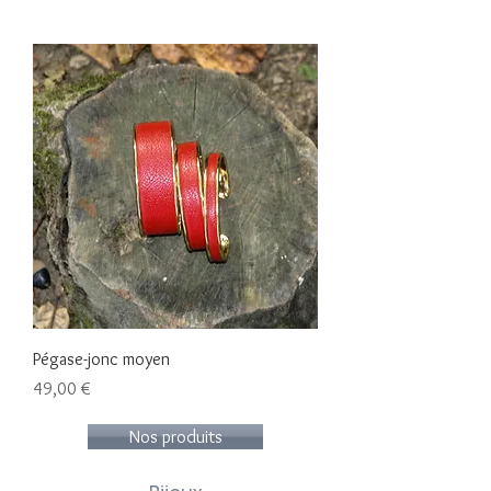
Pégase-jonc moyen
Prix
49,00 €
Nos produits