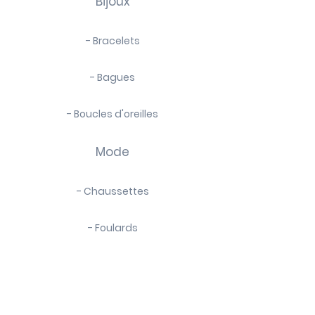
Bijoux
- Bracelets
- Bagues
- Boucles d'oreilles
Mode
- Chaussettes
- Foulards
- Bijoux de sacs
La marque