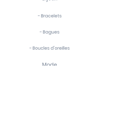
nettoyants ou solvants
- de retirer votre bijou lorsque vous
- Bracelets
pratiquez une activité sportive
- Bagues
- Boucles d'oreilles
Mode
- Chaussettes
- Foulards
- Bijoux de sacs
La marque