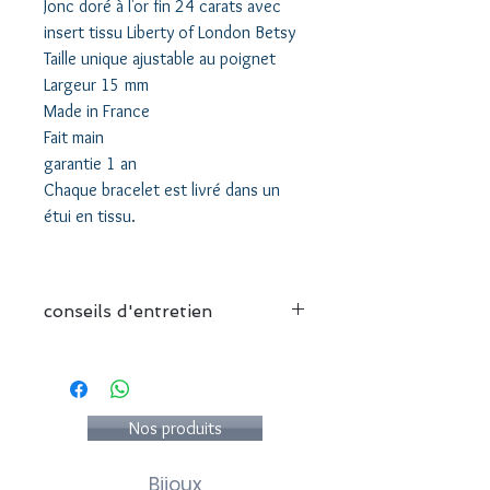
Jonc doré à l'or fin 24 carats avec
insert tissu Liberty of London Betsy
Taille unique ajustable au poignet
Largeur 15 mm
Made in France
Fait main
garantie 1 an
Chaque bracelet est livré dans un
étui en tissu.
conseils d'entretien
Nous vous recommandons :
- de conserver votre bijou
individuellement dans sa pochette
- d'éviter le contact avec l'eau
Nos produits
- d'éviter le contact avec du parfum et
des produits cosmétiques
Bijoux
- de ne pas utiliser de produits