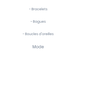
nettoyants ou solvants
- de retirer votre bijou lorsque vous
- Bracelets
pratiquez une activité sportive
- Bagues
- Boucles d'oreilles
Mode
- Chaussettes
- Foulards
- Bijoux de sacs
La marque