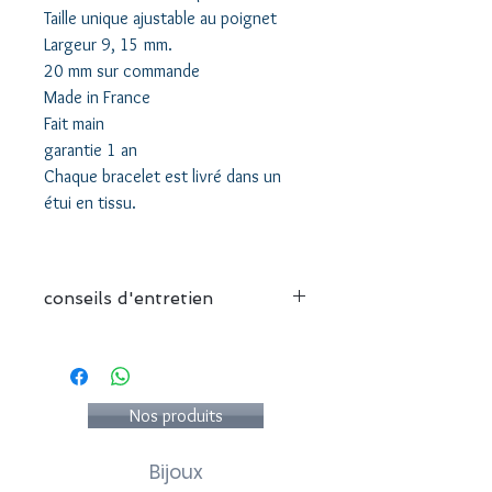
Taille unique ajustable au poignet
Largeur 9, 15 mm.
20 mm sur commande
Made in France
Fait main
garantie 1 an
Chaque bracelet est livré dans un
étui en tissu.
conseils d'entretien
Nous vous recommandons :
- de conserver votre bijou
individuellement dans sa pochette
- d'éviter le contact avec l'eau
Nos produits
- d'éviter le contact avec du parfum et
des produits cosmétiques
Bijoux
- de ne pas utiliser de produits