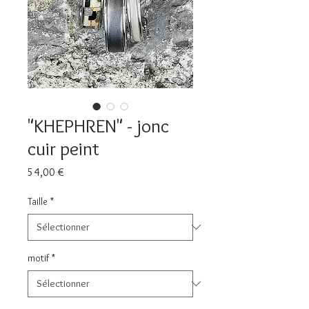
"KHEPHREN" - jonc
cuir peint
Prix
54,00 €
Taille
*
motif
*