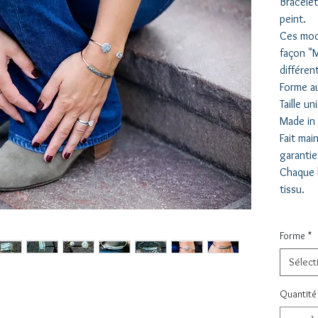
Bracelet
peint.
Ces modè
façon "M
différent
Forme a
Taille u
Made in
Fait mai
garantie
Chaque b
tissu.
Forme
*
Sélect
Quantité