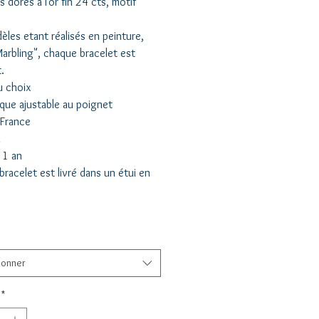
s dorés à l'or fin 24 cts, motif
les etant réalisés en peinture,
arbling", chaque bracelet est
.
u choix
nique ajustable au poignet
 France
n
 1 an
racelet est livré dans un étui en
ionner
*