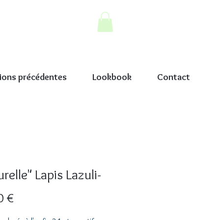
ions précédentes
Lookbook
Contact
relle" Lapis Lazuli-
Prix
0 €