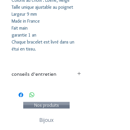
Coloris au choix : Ebène, Neige
Taille unique ajustable au poignet
Largeur 9 mm
Made in France
Fait main
garantie 1 an
Chaque bracelet est livré dans un
étui en tissu.
conseils d'entretien
Nous vous recommandons :
- de conserver votre bijou
individuellement dans sa pochette
- d'éviter le contact avec l'eau
Nos produits
- d'éviter le contact avec du parfum et
des produits cosmétiques
Bijoux
- de ne pas utiliser de produits
nettoyants ou solvants