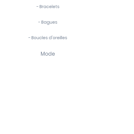
- de retirer votre bijou lorsque vous
- Bracelets
pratiquez une activité sportive
- Bagues
- Boucles d'oreilles
Mode
- Chaussettes
- Foulards
- Bijoux de sacs
La marque
Contact