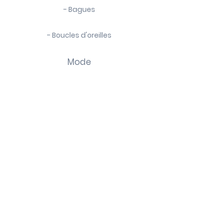
- Bagues
- Boucles d'oreilles
Mode
- Chaussettes
- Foulards
- Bijoux de sacs
La marque
Contact
creation@infiniment-bijoux.fr