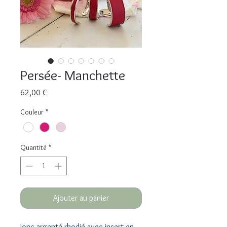
Persée- Manchette
Prix
62,00 €
Couleur
*
Quantité
*
Ajouter au panier
Jonc argenté rhodié avec insert en